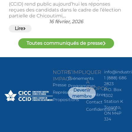
(CCID) rend public aujourd’hui les réponses
reçues des candidats dans le cadre de l’élection
partielle de Chicoutimi,...
16 février, 2026
Lire
Toutes communiqués de presse
NOTRE
S’IMPLIQUER
info@industr
1 (888) 686
IMPACT
Événements
À
2823
Presse
Programmes
PROPOS
P.O. Box
Devenir
Représentation
Membres
1302
membre
Propositions
Station K
Contact
Toronto,
Confidentialité
ON M4P
3J4